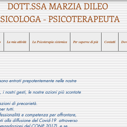
DOTT.SSA MARZIA DILEO
PSICOLOGA - PSICOTERAPEUTA
o
La mia attività
La Psicoterapia sistemica
Per saperne di più
Contatti
Dov
no entrati prepotentemente nelle nostre
, i nostri gesti, le nostre azioni più scontate
azioni di precarietà.
 tutti.
essionalità e competenza per affrontare,
ati alla diffusione del Covid-19 attraverso
ccomandazioni del CONP 2017) e se