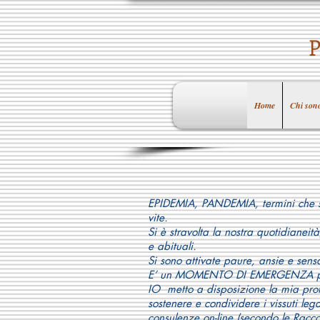
Home
Chi son
EPIDEMIA, PANDEMIA, termini che so
vite.
Si è stravolta la nostra quotidianeità
e abituali.
Si sono attivate paure, ansie e sens
E’ un MOMENTO DI EMERGENZA per
IO metto a disposizione la mia prof
sostenere e condividere i vissuti leg
consulenze on-line (secondo le Ra